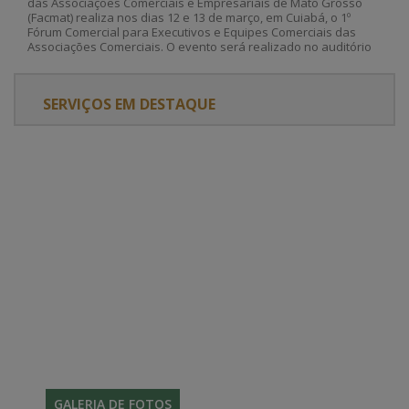
das Associações Comerciais e Empresariais de Mato Grosso
(Facmat) realiza nos dias 12 e 13 de março, em Cuiabá, o 1º
Fórum Comercial para Executivos e Equipes Comerciais das
Associações Comerciais. O evento será realizado no auditório
da Associação Comercial e Empresarial de Cuiabá (ACCuiabá). A
inscrição custa R$ 150,00 e deve ser feita pelo link:
https://www.facmat.org.br/agend
SERVIÇOS EM DESTAQUE
GALERIA DE FOTOS