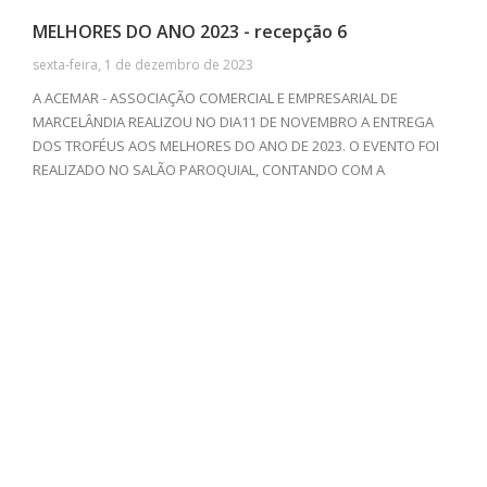
MELHORES DO ANO 2023 - recepção 6
sexta-feira, 1 de dezembro de 2023
A ACEMAR - ASSOCIAÇÃO COMERCIAL E EMPRESARIAL DE
MARCELÂNDIA REALIZOU NO DIA11 DE NOVEMBRO A ENTREGA
DOS TROFÉUS AOS MELHORES DO ANO DE 2023. O EVENTO FOI
REALIZADO NO SALÃO PAROQUIAL, CONTANDO COM A
PRESENÇA DE EMPRESAS E PROFISSIONAIS DE DIVERSOS
SEGUIMENTOS. ALÉM DA TRADICIONAL CERIMÔNIA DE
PREMIAÇÃO, TIVEMOS UM DELICIOSO JANTAR COM O GRUPO
CONFEDERADOS 163 DE SINOP-MT ANIMANDO, E BAILE COM O
GRUPO TRADIÇÃO APÓS A PREMIAÇÃO.