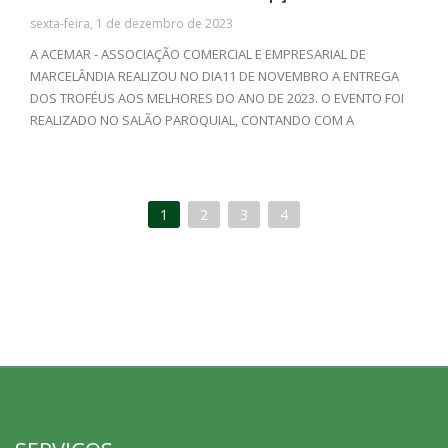
sexta-feira, 1 de dezembro de 2023
A ACEMAR - ASSOCIAÇÃO COMERCIAL E EMPRESARIAL DE
MARCELÂNDIA REALIZOU NO DIA11 DE NOVEMBRO A ENTREGA
DOS TROFÉUS AOS MELHORES DO ANO DE 2023. O EVENTO FOI
REALIZADO NO SALÃO PAROQUIAL, CONTANDO COM A
PRESENÇA DE EMPRESAS E PROFISSIONAIS DE DIVERSOS
SEGUIMENTOS. ALÉM DA TRADICIONAL CERIMÔNIA DE
PREMIAÇÃO, TIVEMOS UM DELICIOSO JANTAR COM O GRUPO
CONFEDERADOS 163 DE SINOP-MT ANIMANDO, E BAILE COM O
1
2
3
4
GRUPO TRADIÇÃO APÓS A PREMIAÇÃO.