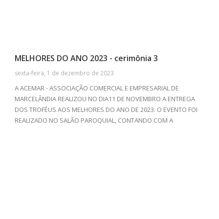
MELHORES DO ANO 2023 - cerimônia 3
sexta-feira, 1 de dezembro de 2023
A ACEMAR - ASSOCIAÇÃO COMERCIAL E EMPRESARIAL DE
MARCELÂNDIA REALIZOU NO DIA11 DE NOVEMBRO A ENTREGA
DOS TROFÉUS AOS MELHORES DO ANO DE 2023. O EVENTO FOI
REALIZADO NO SALÃO PAROQUIAL, CONTANDO COM A
PRESENÇA DE EMPRESAS E PROFISSIONAIS DE DIVERSOS
SEGUIMENTOS. ALÉM DA TRADICIONAL CERIMÔNIA DE
PREMIAÇÃO, TIVEMOS UM DELICIOSO JANTAR COM O GRUPO
CONFEDERADOS 163 DE SINOP-MT ANIMANDO, E BAILE COM O
GRUPO TRADIÇÃO APÓS A PREMIAÇÃO.