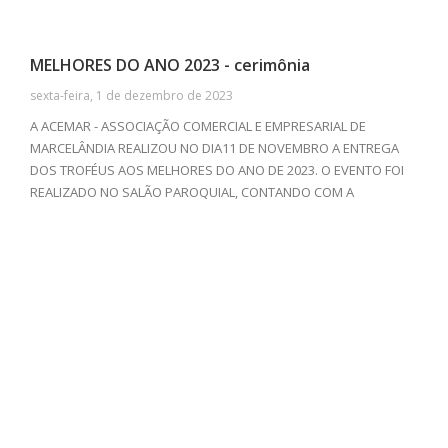
MELHORES DO ANO 2023 - cerimônia
sexta-feira, 1 de dezembro de 2023
A ACEMAR - ASSOCIAÇÃO COMERCIAL E EMPRESARIAL DE
MARCELÂNDIA REALIZOU NO DIA11 DE NOVEMBRO A ENTREGA
DOS TROFÉUS AOS MELHORES DO ANO DE 2023. O EVENTO FOI
REALIZADO NO SALÃO PAROQUIAL, CONTANDO COM A
PRESENÇA DE EMPRESAS E PROFISSIONAIS DE DIVERSOS
SEGUIMENTOS. ALÉM DA TRADICIONAL CERIMÔNIA DE
PREMIAÇÃO, TIVEMOS UM DELICIOSO JANTAR COM O GRUPO
CONFEDERADOS 163 DE SINOP-MT ANIMANDO, E BAILE COM O
GRUPO TRADIÇÃO APÓS A PREMIAÇÃO.