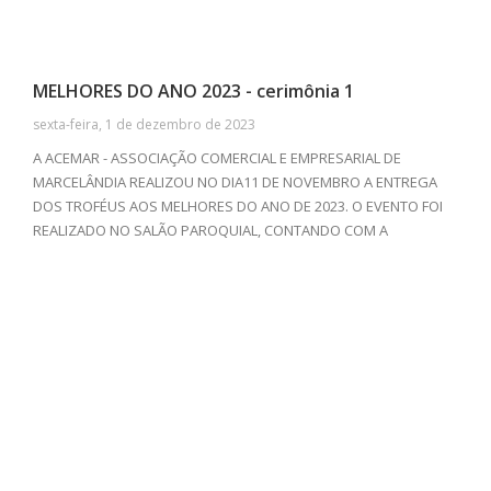
MELHORES DO ANO 2023 - cerimônia 1
sexta-feira, 1 de dezembro de 2023
A ACEMAR - ASSOCIAÇÃO COMERCIAL E EMPRESARIAL DE
MARCELÂNDIA REALIZOU NO DIA11 DE NOVEMBRO A ENTREGA
DOS TROFÉUS AOS MELHORES DO ANO DE 2023. O EVENTO FOI
REALIZADO NO SALÃO PAROQUIAL, CONTANDO COM A
PRESENÇA DE EMPRESAS E PROFISSIONAIS DE DIVERSOS
SEGUIMENTOS. ALÉM DA TRADICIONAL CERIMÔNIA DE
PREMIAÇÃO, TIVEMOS UM DELICIOSO JANTAR COM O GRUPO
CONFEDERADOS 163 DE SINOP-MT ANIMANDO, E BAILE COM O
GRUPO TRADIÇÃO APÓS A PREMIAÇÃO.