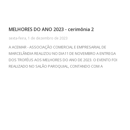
MELHORES DO ANO 2023 - cerimônia 2
sexta-feira, 1 de dezembro de 2023
A ACEMAR - ASSOCIAÇÃO COMERCIAL E EMPRESARIAL DE
MARCELÂNDIA REALIZOU NO DIA11 DE NOVEMBRO A ENTREGA
DOS TROFÉUS AOS MELHORES DO ANO DE 2023. O EVENTO FOI
REALIZADO NO SALÃO PAROQUIAL, CONTANDO COM A
PRESENÇA DE EMPRESAS E PROFISSIONAIS DE DIVERSOS
SEGUIMENTOS. ALÉM DA TRADICIONAL CERIMÔNIA DE
PREMIAÇÃO, TIVEMOS UM DELICIOSO JANTAR COM O GRUPO
CONFEDERADOS 163 DE SINOP-MT ANIMANDO, E BAILE COM O
GRUPO TRADIÇÃO APÓS A PREMIAÇÃO.