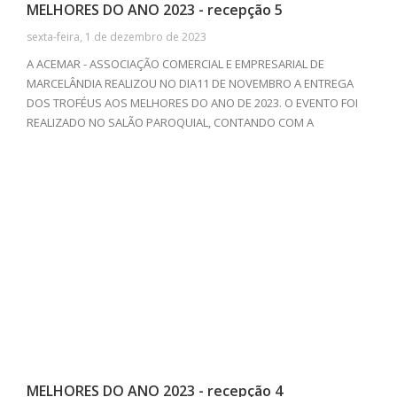
MELHORES DO ANO 2023 - recepção 5
sexta-feira, 1 de dezembro de 2023
A ACEMAR - ASSOCIAÇÃO COMERCIAL E EMPRESARIAL DE
MARCELÂNDIA REALIZOU NO DIA11 DE NOVEMBRO A ENTREGA
DOS TROFÉUS AOS MELHORES DO ANO DE 2023. O EVENTO FOI
REALIZADO NO SALÃO PAROQUIAL, CONTANDO COM A
PRESENÇA DE EMPRESAS E PROFISSIONAIS DE DIVERSOS
SEGUIMENTOS. ALÉM DA TRADICIONAL CERIMÔNIA DE
PREMIAÇÃO, TIVEMOS UM DELICIOSO JANTAR COM O GRUPO
CONFEDERADOS 163 DE SINOP-MT ANIMANDO, E BAILE COM O
GRUPO TRADIÇÃO APÓS A PREMIAÇÃO.
MELHORES DO ANO 2023 - recepção 4