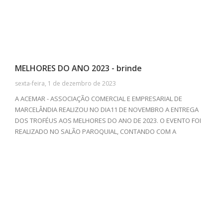
MELHORES DO ANO 2023 - brinde
sexta-feira, 1 de dezembro de 2023
A ACEMAR - ASSOCIAÇÃO COMERCIAL E EMPRESARIAL DE
MARCELÂNDIA REALIZOU NO DIA11 DE NOVEMBRO A ENTREGA
DOS TROFÉUS AOS MELHORES DO ANO DE 2023. O EVENTO FOI
REALIZADO NO SALÃO PAROQUIAL, CONTANDO COM A
PRESENÇA DE EMPRESAS E PROFISSIONAIS DE DIVERSOS
SEGUIMENTOS. ALÉM DA TRADICIONAL CERIMÔNIA DE
PREMIAÇÃO, TIVEMOS UM DELICIOSO JANTAR COM O GRUPO
CONFEDERADOS 163 DE SINOP-MT ANIMANDO, E BAILE COM O
GRUPO TRADIÇÃO APÓS A PREMIAÇÃO.