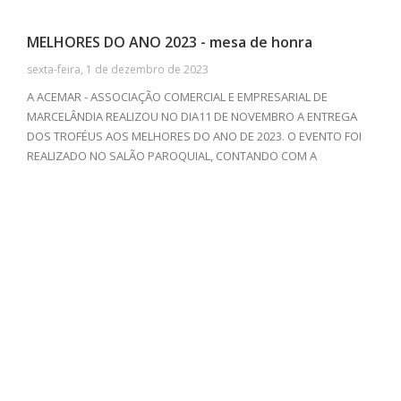
MELHORES DO ANO 2023 - mesa de honra
sexta-feira, 1 de dezembro de 2023
A ACEMAR - ASSOCIAÇÃO COMERCIAL E EMPRESARIAL DE
MARCELÂNDIA REALIZOU NO DIA11 DE NOVEMBRO A ENTREGA
DOS TROFÉUS AOS MELHORES DO ANO DE 2023. O EVENTO FOI
REALIZADO NO SALÃO PAROQUIAL, CONTANDO COM A
PRESENÇA DE EMPRESAS E PROFISSIONAIS DE DIVERSOS
SEGUIMENTOS. ALÉM DA TRADICIONAL CERIMÔNIA DE
PREMIAÇÃO, TIVEMOS UM DELICIOSO JANTAR COM O GRUPO
CONFEDERADOS 163 DE SINOP-MT ANIMANDO, E BAILE COM O
GRUPO TRADIÇÃO APÓS A PREMIAÇÃO.